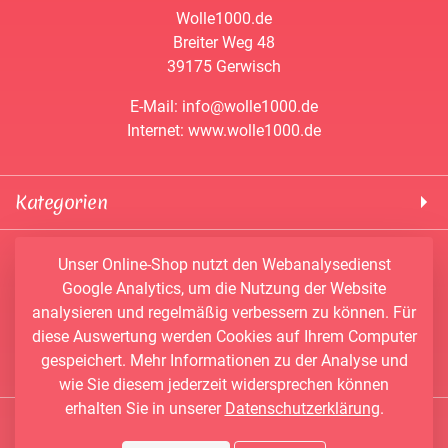
Wolle1000.de
Breiter Weg 48
39175 Gerwisch
E-Mail: info@wolle1000.de
Internet: www.wolle1000.de
Kategorien
! Wolle1000 !
Service & Informationen
Unser Online-Shop nutzt den Webanalysedienst
ALIZE Yarns
Google Analytics, um die Nutzung der Website
Konto
Bobbel
analysieren und regelmäßig verbessern zu können. Für
Newsletter
Bobbiny
diese Auswertung werden Cookies auf Ihrem Computer
Vertrag widerrufen
Kontakt
Chenille Garne
gespeichert. Mehr Informationen zu der Analyse und
Angebote
Himalaya Yarns
wie Sie diesem jederzeit widersprechen können
Händler-Shop
erhalten Sie in unserer
Datenschutzerklärung
.
Konengarn
Social Media
Wunschbobbel-Designer
NAKO