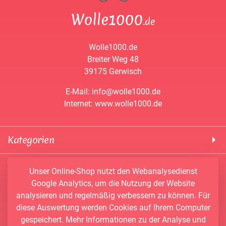
Wolle1000.de
Breiter Weg 48
39175 Gerwisch
E-Mail: info@wolle1000.de
Internet: www.wolle1000.de
Kategorien
! Wolle1000 !
Service & Informationen
Unser Online-Shop nutzt den Webanalysedienst
ALIZE Yarns
Google Analytics, um die Nutzung der Website
Konto
Bobbel
analysieren und regelmäßig verbessern zu können. Für
Newsletter
Bobbiny
diese Auswertung werden Cookies auf Ihrem Computer
Vertrag widerrufen
Kontakt
Chenille Garne
gespeichert. Mehr Informationen zu der Analyse und